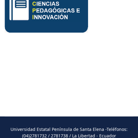
Universidad Estatal Península de Santa Elena -Teléfonos:
(04)2781732 / 2781738 / La Libertad - Ecuador