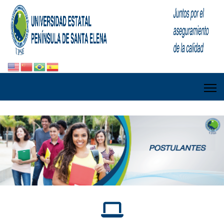
fa
fa-
laptop