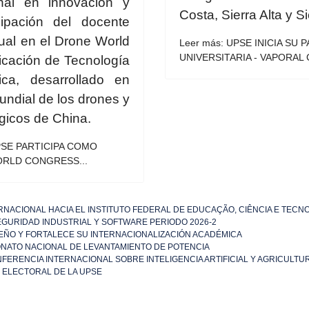
onal en innovación y
Costa, Sierra Alta y Si
cipación del docente
ual en el Drone World
Leer más: UPSE INICIA SU 
UNIVERSITARIA - VAPORAL
icación de Tecnología
tica, desarrollado en
undial de los drones y
ógicos de China.
PSE PARTICIPA COMO
ORLD CONGRESS...
RNACIONAL HACIA EL INSTITUTO FEDERAL DE EDUCAÇÃO, CIÊNCIA E TECN
EGURIDAD INDUSTRIAL Y SOFTWARE PERIODO 2026-2
ÑO Y FORTALECE SU INTERNACIONALIZACIÓN ACADÉMICA
NATO NACIONAL DE LEVANTAMIENTO DE POTENCIA
FERENCIA INTERNACIONAL SOBRE INTELIGENCIA ARTIFICIAL Y AGRICULTU
 ELECTORAL DE LA UPSE