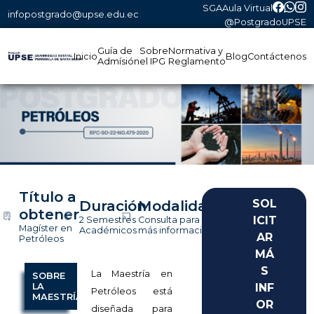
SGA
Aula Virtual
infopostgrado@upse.edu.ec
@PostgradoUPSE
Guía de
Sobre
Normativa y
Inicio
Blog
Contáctenos
Admísión
el IPG
Reglamento
Título a
Duración
Modalidad
obtener
2 Semestres
Consulta para
Magíster en
Académicos
más información
Petróleos
La Maestría en
SOBRE
LA
Petróleos está
MAESTRÍA
diseñada para