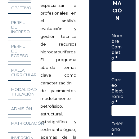
especializar a
OBJETIVO
profesionales en
el análisis,
PERFIL
DE
evaluación y
INGRESO
gestión técnica
de recursos
PERFIL
DE
hidrocarburíferos.
EGRESO
El programa
aborda temas
MALLA
CURRICULAR
clave como
caracterización
MODALIDAD
de yacimientos,
TITULACIÓN
modelamiento
petrofísico,
ADMISIÓN
estructural,
estratigráfico y
MATRICULACIÓN
sedimentológico,
además de la
INVERSIÓN