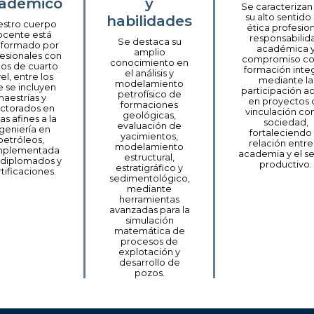
adémico
y
Se caracterizan
habilidades
su alto sentido
estro cuerpo
ética profesion
ocente está
responsabilid
Se destaca su
formado por
académica 
amplio
esionales con
compromiso co
conocimiento en
ulos de cuarto
formación integ
el análisis y
vel, entre los
mediante la
modelamiento
 se incluyen
participación ac
petrofísico de
aestrías y
en proyectos 
formaciones
ctorados en
vinculación con
geológicas,
as afines a la
sociedad,
evaluación de
ngeniería en
fortaleciendo 
yacimientos,
petróleos,
relación entre
modelamiento
plementada
academia y el s
estructural,
 diplomados y
productivo.
estratigráfico y
tificaciones.
sedimentológico,
mediante
herramientas
avanzadas para la
simulación
matemática de
procesos de
explotación y
desarrollo de
pozos.