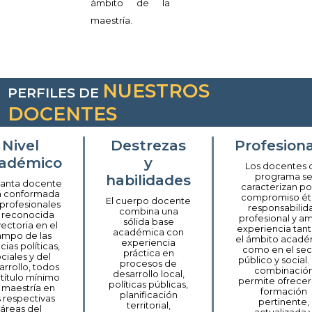
ámbito de la
maestría.
NUESTROS
PERFILES DE
DOCENTES
Nivel
Destrezas
Profesion
adémico
y
Los docentes 
habilidades
programa s
lanta docente
caracterizan po
á conformada
compromiso éti
El cuerpo docente
profesionales
responsabilid
combina una
 reconocida
profesional y am
sólida base
yectoria en el
experiencia tan
académica con
ampo de las
el ámbito acad
experiencia
cias políticas,
como en el sec
práctica en
ciales y del
público y social.
procesos de
arrollo, todos
combinació
desarrollo local,
título mínimo
permite ofrecer
políticas públicas,
 maestría en
formación
planificación
s respectivas
pertinente,
territorial,
áreas del