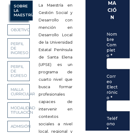
La Maestría en
SOBRE
LA
Gestión Social y
MAESTRÍA
Desarrollo con
mención en
OBJETIVO
Desarrollo Local
de la Universidad
PERFIL
DE
Estatal Península
INGRESO
de Santa Elena
(UPSE) es un
PERFIL
DE
programa de
EGRESO
cuarto nivel que
busca formar
MALLA
CURRICULAR
profesionales
capaces de
MODALIDAD
intervenir en
TITULACIÓN
contextos
sociales a nivel
ADMISIÓN
local, regional y