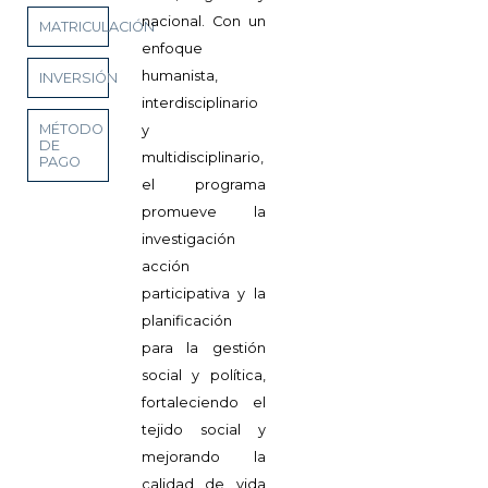
nacional. Con un
MATRICULACIÓN
enfoque
humanista,
INVERSIÓN
interdisciplinario
MÉTODO
y
DE
multidisciplinario,
PAGO
el programa
promueve la
investigación
acción
participativa y la
planificación
para la gestión
social y política,
fortaleciendo el
tejido social y
mejorando la
calidad de vida