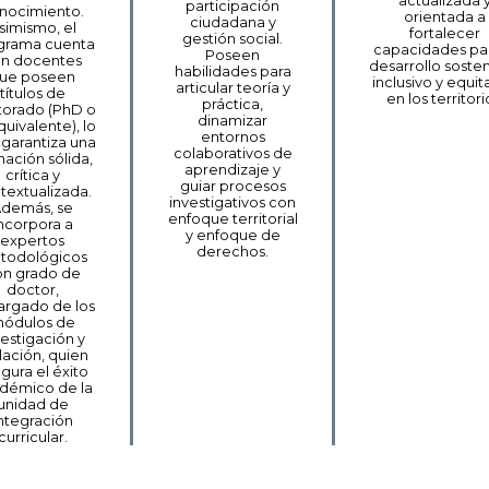
actualizada 
participación
nocimiento.
orientada a
ciudadana y
simismo, el
fortalecer
gestión social.
grama cuenta
capacidades par
Poseen
n docentes
desarrollo sosten
habilidades para
ue poseen
inclusivo y equit
articular teoría y
títulos de
en los territori
práctica,
torado (PhD o
dinamizar
quivalente), lo
entornos
garantiza una
colaborativos de
mación sólida,
aprendizaje y
crítica y
guiar procesos
textualizada.
investigativos con
demás, se
enfoque territorial
ncorpora a
y enfoque de
expertos
derechos.
todológicos
on grado de
doctor,
argado de los
ódulos de
vestigación y
ulación, quien
gura el éxito
démico de la
unidad de
ntegración
curricular.