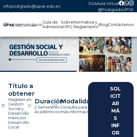
SGA
Aula Virtual
infopostgrado@upse.edu.ec
@PostgradoUPSE
Guía de
Sobre
Normativa y
Inicio
Blog
Contáctenos
Admísión
el IPG
Reglamento
Título a
obtener
Magíster en
Duración
Modalidad
Gestión
2 Semestres
Consulta para
Social y
Académicos
más información
Desarrollo
mención
Desarrollo
Local