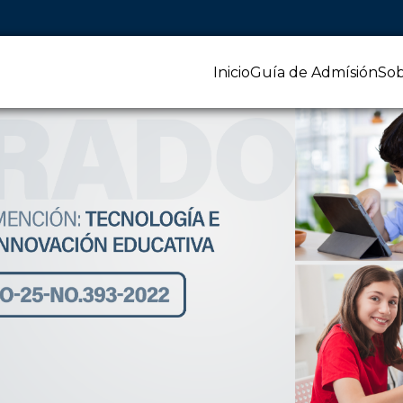
Inicio
Guía de Admísión
Sob