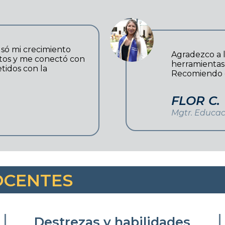
só mi crecimiento
Agradezco a 
ntos y me conectó con
herramientas
idos con la
Recomiendo e
FLOR C.
Mgtr. Educac
OCENTES
Destrezas y habilidades