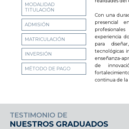
realidades del 
MODALIDAD
TITULACIÓN
Con una durac
presencial e
ADMISIÓN
profesionale
experiencia d
MATRICULACIÓN
para diseña
tecnológicas 
INVERSIÓN
enseñanza-apr
de innovac
MÉTODO DE PAGO
fortalecimient
continua de la
TESTIMONIO DE
NUESTROS GRADUADOS