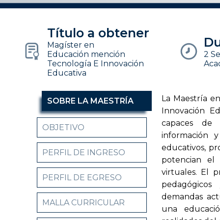
Título a obtener
Du
Magíster en
Educación mención
2 S
Tecnología E Innovación
Aca
Educativa
La Maestría e
SOBRE LA MAESTRÍA
Innovación Ed
capaces de i
OBJETIVO
información y
educativos, p
PERFIL DE INGRESO
potencian el 
virtuales. El
PERFIL DE EGRESO
pedagógicos 
demandas actu
MALLA CURRICULAR
una educació