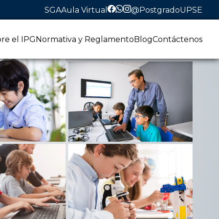
SGA
Aula Virtual
@PostgradoUPSE
re el IPG
Normativa y Reglamento
Blog
Contáctenos