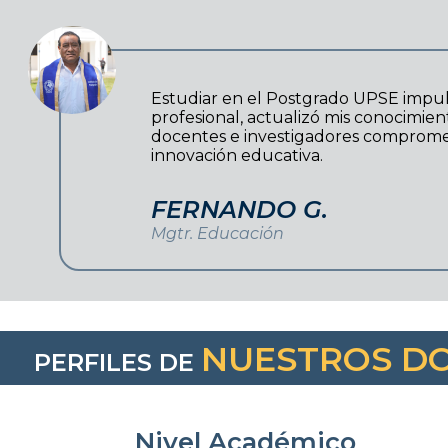
Estudiar en el Postgrado UPSE impul
profesional, actualizó mis conocimie
docentes e investigadores compromet
innovación educativa.
FERNANDO G.
Mgtr. Educación
NUESTROS D
PERFILES DE
Nivel Académico