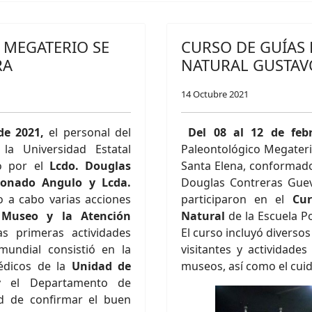
 MEGATERIO SE
CURSO DE GUÍAS 
RA
NATURAL GUSTAVO
14 Octubre 2021
de 2021
,
el personal del
Del 08 al 12 de feb
la Universidad Estatal
Paleontológico Megateri
o por el
Lcdo. Douglas
Santa Elena, conformado 
donado Angulo y Lcda.
Douglas Contreras Gueva
 a cabo varias acciones
participaron en el
Cur
 Museo y la Atención
Natural
de la Escuela P
as primeras actividades
El curso incluyó diverso
mundial consistió en la
visitantes y actividade
édicos de la
Unidad de
museos, así como el cuid
y el Departamento de
dad de confirmar el buen