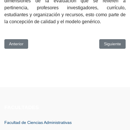
dimensiones de la evaluación que se refieren a
pertinencia, profesores investigadores, currículo,
estudiantes y organización y recursos, esto como parte de
la concepción de calidad y el modelo genérico.
Artículo anterior: Rectora de la UPSE se reunió con Autoridades e
Artículo sigui
Anterior
Siguiente
FACULTADES
Facultad de Ciencias Administrativas