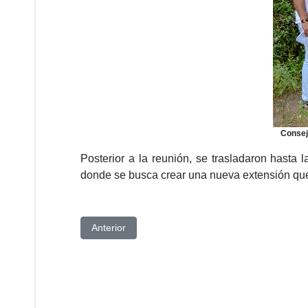
Consej
Posterior a la reunión, se trasladaron hasta 
donde se busca crear una nueva extensión que 
Artículo anterior: II Congreso Internacional de Tu
Anterior