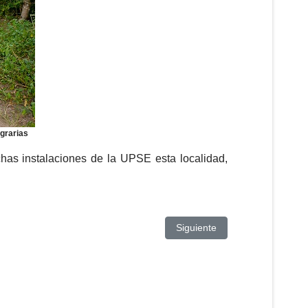
grarias
ichas instalaciones de la UPSE esta localidad,
Artículo siguiente: JICI mostr
Siguiente