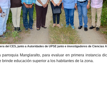
era del CES, junto a Autoridades de UPSE junto e investigadores de Ciencias A
la parroquia Manglaralto, para evaluar en primera instancia d
brinde educación superior a los habitantes de la zona.
rismo "Factores para el Desarrollo Turístico Competitivo y Sostenible".