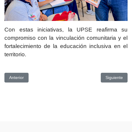
Con estas iniciativas, la UPSE reafirma su
compromiso con la vinculación comunitaria y el
fortalecimiento de la educación inclusiva en el
territorio.
Artículo anterior: UPSE FORTALECE EL INTERCAMBIO ACAD
Artículo si
Anterior
Siguiente