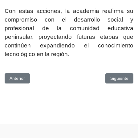
Con estas acciones, la academia reafirma su
compromiso con el desarrollo social y
profesional de la comunidad educativa
peninsular, proyectando futuras etapas que
continúen expandiendo el conocimiento
tecnológico en la región.
Artículo anterior: DOCENTES DE LA UPSE RECIBIERON CON
Artículo sig
Anterior
Siguiente