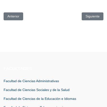
Artículo anterior: Vinculación con la Sociedad brinda acompaña
Artículo sigu
Anterior
Siguiente
FACULTADES
Facultad de Ciencias Administrativas
Facultad de Ciencias Sociales y de la Salud
Facultad de Ciencias de la Educación e Idiomas