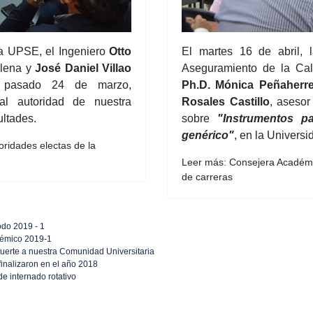
la UPSE, el Ingeniero
Otto
El martes 16 de abril,
Elena y
José Daniel Villao
Aseguramiento de la Cal
el pasado 24 de marzo,
Ph.D. Mónica Peñaherr
al autoridad de nuestra
Rosales Castillo
, asesor
ultades.
sobre
"Instrumentos p
genérico"
, en la Univers
ridades electas de la
Leer más: Consejera Académic
de carreras
odo 2019 - 1
adémico 2019-1
fuerte a nuestra Comunidad Universitaria
finalizaron en el año 2018
e internado rotativo