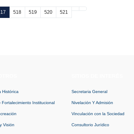
517
518
519
520
521
OTROS
SITIOS DE INTERÉS
 Histórica
Secretaria General
 Fortalecimiento Institucional
Nivelación Y Admisión
 creación
Vinculación con la Sociedad
y Visión
Consultorio Jurídico